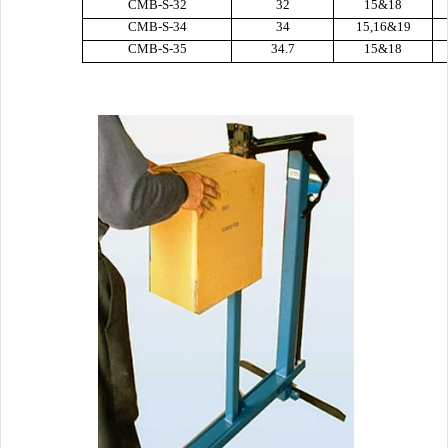
CMB-S-32
32
15&18
CMB-S-34
34
15,16&19
CMB-S-35
34.7
15&18