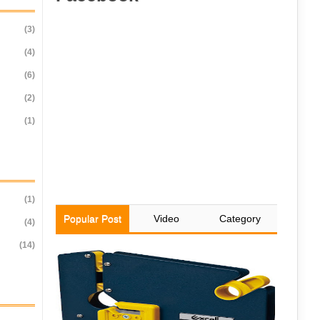
(3)
(4)
(6)
(2)
(1)
(1)
Popular Post
Video
Category
(4)
(14)